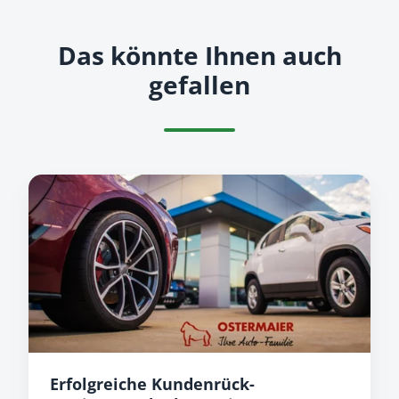
Das könnte Ihnen auch
gefallen
Erfolgreiche
Kunden­
rück­
gewinnung
dank
erweitertem
E-
Mobility-
Angebot
Erfolgreiche Kunden­rück­