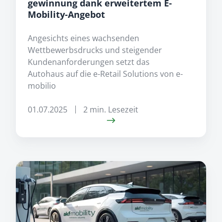
gewinnung dank erweitertem E-
Mobility-Angebot
Angesichts eines wachsenden
Wettbewerbsdrucks und steigender
Kundenanforderungen setzt das
Autohaus auf die e-Retail Solutions von e-
mobilio
01.07.2025
2 min. Lesezeit
Effiziente
Lösungen
für
eine
höhere