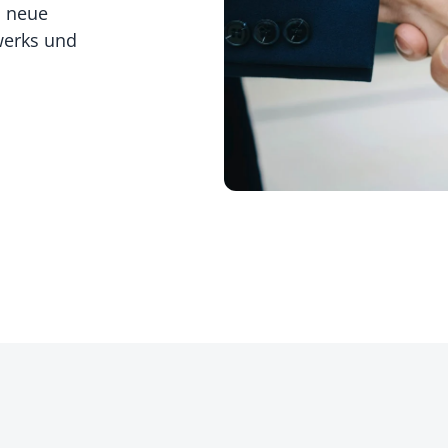
d neue
werks und