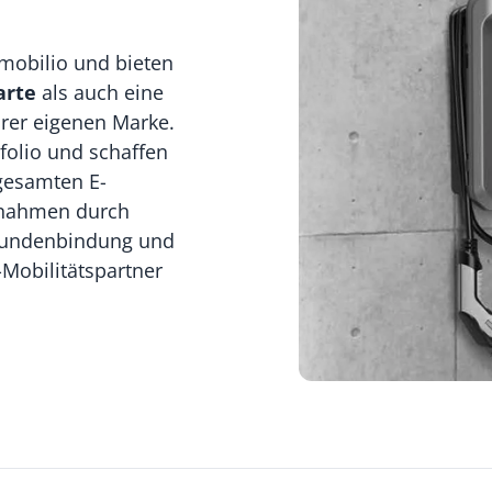
-mobilio und bieten
arte
als auch eine
hrer eigenen Marke.
tfolio und schaffen
 gesamten E-
innahmen durch
e Kundenbindung und
-Mobilitätspartner