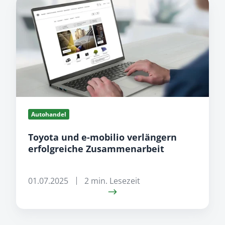
Toyota
und
e-
mobilio
verlängern
erfolgreiche
Zusammenarbeit
Autohandel
Toyota und e-mobilio verlängern
erfolgreiche Zusammenarbeit
01.07.2025
2 min. Lesezeit