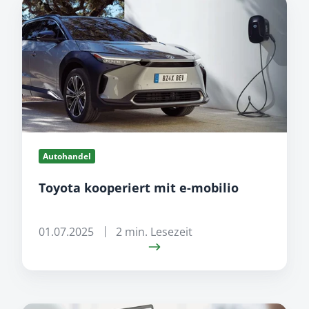
Toyota
kooperiert
mit
e-
mobilio
Autohandel
Toyota kooperiert mit e-mobilio
01.07.2025
2 min. Lesezeit