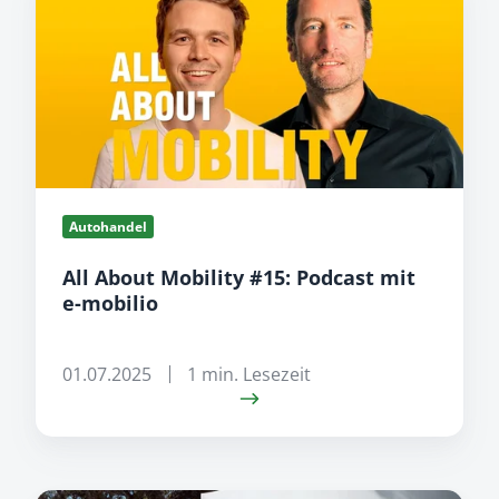
About
Mobility
#15:
Podcast
mit
e-
mobilio
Autohandel
All About Mobility #15: Podcast mit
e-mobilio
01.07.2025
1 min. Lesezeit