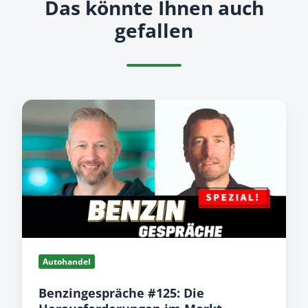
Das könnte Ihnen auch
gefallen
Benzingespräche
#125:
Die
Herausforderungen
im
Markt
Autohandel
Benzingespräche #125: Die