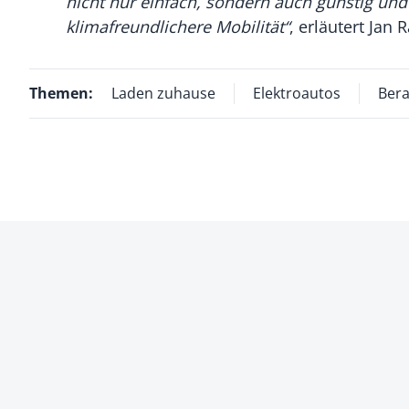
nicht nur einfach, sondern auch günstig un
klimafreundlichere Mobilität“
, erläutert Jan
Themen:
Laden zuhause
Elektroautos
Ber