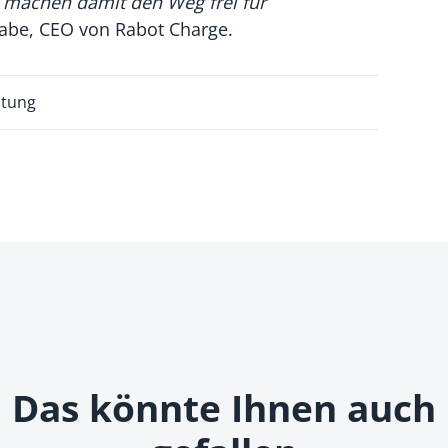
d machen damit den Weg frei für
 Rabe, CEO von Rabot Charge.
atung
Das könnte Ihnen auch