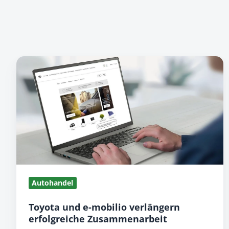
T
o
y
o
t
a
u
n
d
Autohandel
e
-
Toyota und e-mobilio verlängern
m
erfolgreiche Zusammenarbeit
o