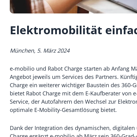
Elektromobilität einfa
München,
5
.
März
202
4
e‑mobilio und Rabot Charge starten ab Anfang Mä
Angebot jeweils um Services des Partners. Künft
Charge ein weiterer wichtiger Baustein des 360
bietet Rabot Charge mit dem E-Kaufberater von e
Service, der Autofahrern den Wechsel zur Elektrom
optimale E-Mobility-Gesamtlösung bietet.
Dank der Integration des dynamischen, digitalen
Charge ergänzt e‑mobilio ab März sein 360-Grad-