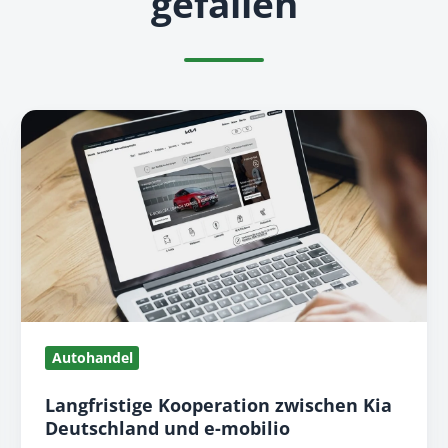
gefallen
L
a
n
g
f
r
i
s
t
Autohandel
i
g
Langfristige Kooperation zwischen Kia
e
Deutschland und e-mobilio
K