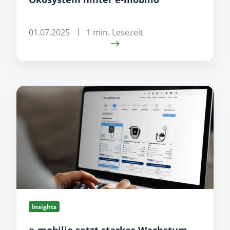
01.07.2025
1 min. Lesezeit
e-
mobilio
setzt
starkes
Wachstum
fort
Insights
e-mobilio setzt starkes Wachstum