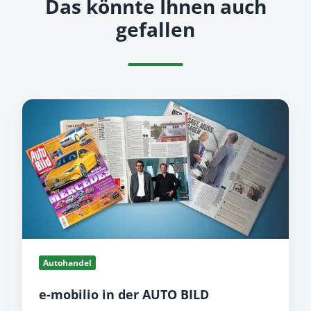
Das könnte Ihnen auch
gefallen
e-
mobilio
in
der
AUTO
BILD
Autohandel
e-mobilio in der AUTO BILD