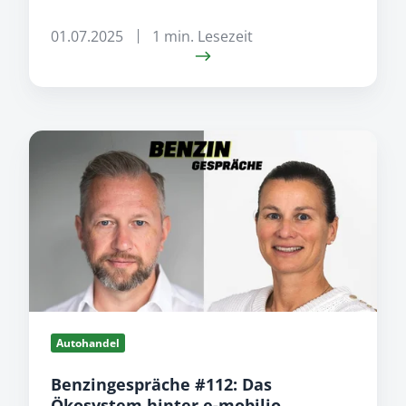
01.07.2025
1 min. Lesezeit
Benzingespräche
#112:
Das
Ökosystem
hinter
e-
mobilio
Autohandel
Benzingespräche #112: Das
Ökosystem hinter e-mobilio