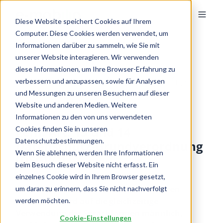
Diese Website speichert Cookies auf Ihrem
Computer. Diese Cookies werden verwendet, um
Informationen darüber zu sammeln, wie Sie mit
unserer Website interagieren. Wir verwenden
diese Informationen, um Ihre Browser-Erfahrung zu
Datenschutzinformation für
verbessern und anzupassen, sowie für Analysen
und Messungen zu unseren Besuchern auf dieser
Geschäftspartner
Website und anderen Medien. Weitere
Informationen zu den von uns verwendeten
gem. Art. 13 und 14
Cookies finden Sie in unseren
Datenschutzbestimmungen.
Datenschutz-Grundverordnung
Wenn Sie ablehnen, werden Ihre Informationen
(DSGVO)
beim Besuch dieser Website nicht erfasst. Ein
einzelnes Cookie wird in Ihrem Browser gesetzt,
Ausschließlich aus Gründen der besseren
um daran zu erinnern, dass Sie nicht nachverfolgt
Lesbarkeit wird auf die gleichzeitige
werden möchten.
Verwendung der Sprachformen männlich,
Cookie-Einstellungen