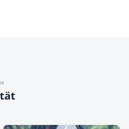
ox
tät
I