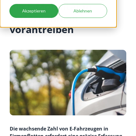
die E-Mobilität in
Akzeptieren
Ablehnen
Unternehmen
vorantreiben
Die wachsende Zahl von E-Fahrzeugen in