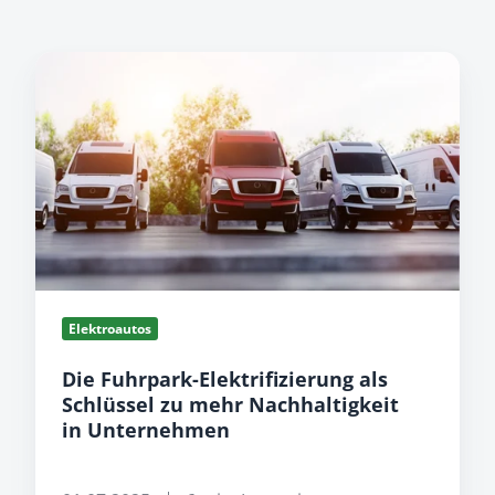
Die
Fuhrpark-
Elektrifizierung
als
Schlüssel
zu
mehr
Nachhaltigkeit
in
Unternehmen
Elektroautos
Die Fuhrpark-Elektrifizierung als
Schlüssel zu mehr Nachhaltigkeit
in Unternehmen